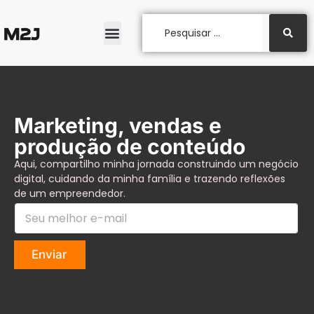
Marketing, vendas e
produção de conteúdo
Aqui, compartilho minha jornada construindo um negócio
digital, cuidando da minha família e trazendo reflexões
de um empreendedor.
S
S
e
e
u
u
e
m
-
Enviar
e
m
l
a
h
i
o
l