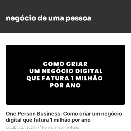
r
m
e
e
-
l
negócio de uma pessoa
m
h
a
o
i
r
l
*
One Person Business: Como criar um negócio
digital que fatura 1 milhão por ano
outubro 27, 2024
Nenhum comentário