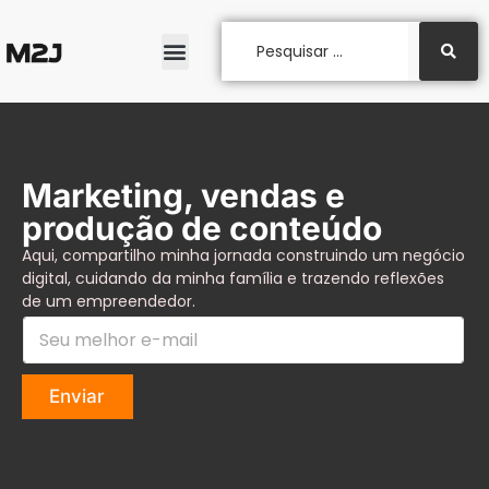
Marketing, vendas e
produção de conteúdo
Aqui, compartilho minha jornada construindo um negócio
digital, cuidando da minha família e trazendo reflexões
de um empreendedor.
m
S
e
e
l
u
h
m
o
Enviar
e
r
l
m
h
e
o
l