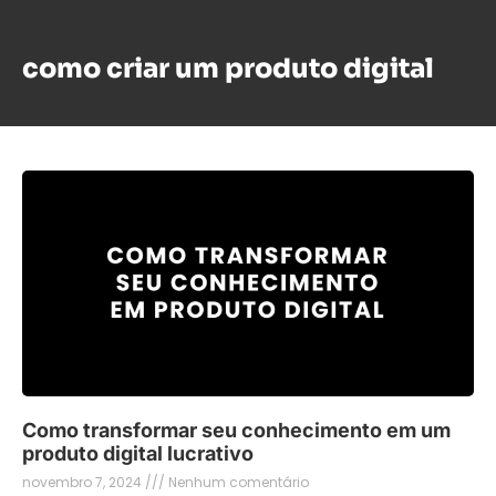
r
h
e
o
-
r
como criar um produto digital
m
S
a
e
i
u
l
*
Como transformar seu conhecimento em um
produto digital lucrativo
novembro 7, 2024
Nenhum comentário